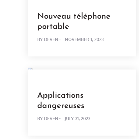
Nouveau téléphone
portable
POSTED
BY
DEVENE
NOVEMBER 1, 2023
ON
Applications
dangereuses
POSTED
BY
DEVENE
JULY 31, 2023
ON