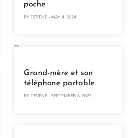
poche
POSTED
BY
DEVENE
MAY 4, 2024
ON
Grand-mère et son
téléphone portable
POSTED
BY
DEVENE
SEPTEMBER 6, 2023
ON