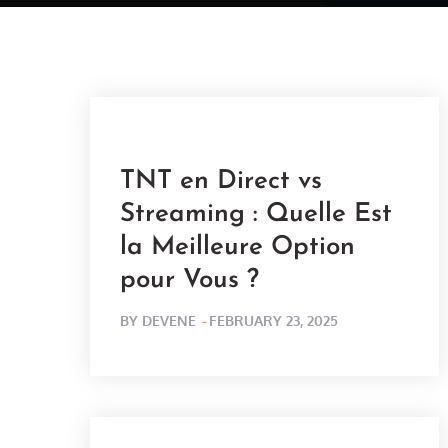
TNT en Direct vs
Streaming : Quelle Est
la Meilleure Option
pour Vous ?
POSTED
BY
DEVENE
FEBRUARY 23, 2025
ON