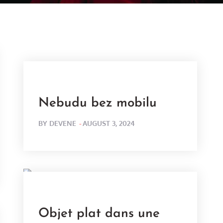
Nebudu bez mobilu
POSTED
BY
DEVENE
AUGUST 3, 2024
ON
Objet plat dans une