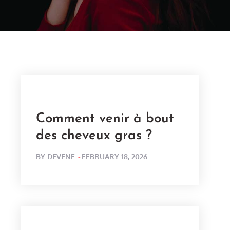
Comment venir à bout
des cheveux gras ?
POSTED
BY
DEVENE
FEBRUARY 18, 2026
ON