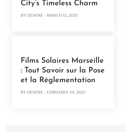
City’s Timeless Charm
POSTED
BY
DEVENE
MARCH 12, 2025
ON
Films Solaires Marseille
: Tout Savoir sur la Pose
et la Réglementation
POSTED
BY
DEVENE
FEBRUARY 24, 2025
ON