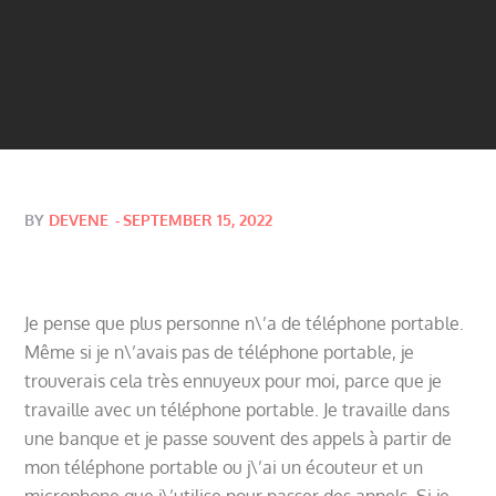
Posted
BY
DEVENE
SEPTEMBER 15, 2022
on
Je pense que plus personne n\’a de téléphone portable.
Même si je n\’avais pas de téléphone portable, je
trouverais cela très ennuyeux pour moi, parce que je
travaille avec un téléphone portable. Je travaille dans
une banque et je passe souvent des appels à partir de
mon téléphone portable ou j\’ai un écouteur et un
microphone que j\’utilise pour passer des appels. Si je