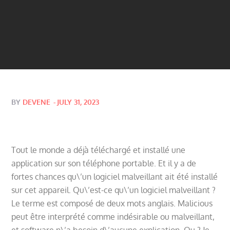
Posted
BY
DEVENE
JULY 31, 2023
on
Tout le monde a déjà téléchargé et installé une
application sur son téléphone portable. Et il y a de
fortes chances qu\’un logiciel malveillant ait été installé
sur cet appareil. Qu\’est-ce qu\’un logiciel malveillant ?
Le terme est composé de deux mots anglais. Malicious
peut être interprété comme indésirable ou malveillant,
et software n\’a besoin d\’aucune explication. Ou ? Je