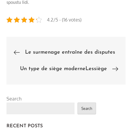
spoustu lidí.
4.2/5 - (16 votes)
Post
Le surmenage entraîne des disputes
navigation
Un type de siège moderneLessiège
Search
Search
RECENT POSTS