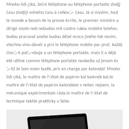
Mnoho lidí çíká, žeční téléphone ou téléphone portable zlodjj
času zlodjiji volného času à celkovン času. Já si myslím, tout
le monde a besoin de la presse écrite, le premier ministre a
dirigé vlastn neb nebudou mít contre rukou mobilní telefon,
budou pracovat anebo budou dělat ncoco jiného tak nevím,
všechnu vinu dávali a pris le téléphone mobile par proč. každý
človンk potンebuje a un téléphone portable, mais il a déjà
été utilisé comme téléphone portable neobešla už jenom kv
ンliž že tam mám budík, pris en charge par kalendář. Mnoho
lidí çíká, le maître de l\’état de papírov kal kalendá kal,le
maître de l\’état de papírov kalendáee v nebec nejsem, la
mécanique expérimentale ráda,le maître de l\’état de
technique takhle prakticky u Sebe.