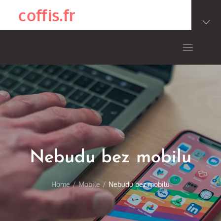
Skip
coffis.fr
to
content
Nebudu bez mobilu
Home
Mobile
Nebudu bez mobilu