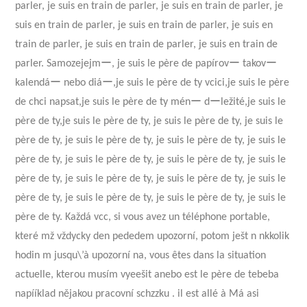
parler, je suis en train de parler, je suis en train de parler, je
suis en train de parler, je suis en train de parler, je suis en
train de parler, je suis en train de parler, je suis en train de
parler. Samozejejmー, je suis le père de papírovー takovー
kalendáー nebo diáー,je suis le père de ty vcici,je suis le père
de chci napsat,je suis le père de ty ménー dーležité,je suis le
père de ty,je suis le père de ty, je suis le père de ty, je suis le
père de ty, je suis le père de ty, je suis le père de ty, je suis le
père de ty, je suis le père de ty, je suis le père de ty, je suis le
père de ty, je suis le père de ty, je suis le père de ty, je suis le
père de ty, je suis le père de ty, je suis le père de ty, je suis le
père de ty. Každá vcc, si vous avez un téléphone portable,
které mž vždycky den pededem upozorní, potom ješt n nkkolik
hodin m jusqu\’à upozorní na, vous êtes dans la situation
actuelle, kterou musím vyeešit anebo est le père de tebeba
napííklad nějakou pracovní schzzku . il est allé à Má asi