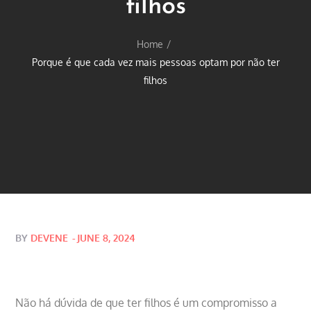
filhos
Home
Porque é que cada vez mais pessoas optam por não ter
filhos
Posted
BY
DEVENE
JUNE 8, 2024
on
Não há dúvida de que ter filhos é um compromisso a