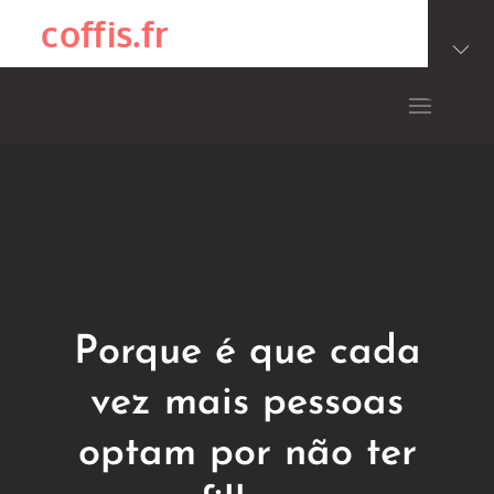
Skip
coffis.fr
to
content
Porque é que cada
vez mais pessoas
optam por não ter