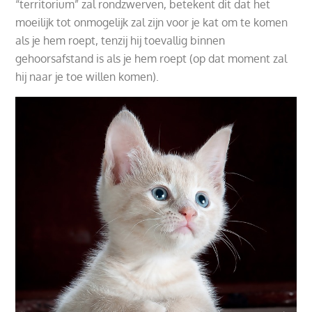
“territorium” zal rondzwerven, betekent dit dat het
moeilijk tot onmogelijk zal zijn voor je kat om te komen
als je hem roept, tenzij hij toevallig binnen
gehoorsafstand is als je hem roept (op dat moment zal
hij naar je toe willen komen).