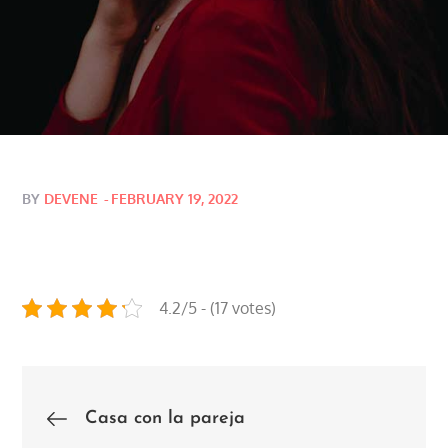
Posted
BY
DEVENE
FEBRUARY 19, 2022
on
4.2/5 - (17 votes)
Post
Casa con la pareja