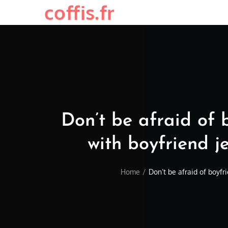
coffis.fr
Skip
to
content
Don’t be afraid of 
with boyfriend j
Home
Don’t be afraid of boyfr