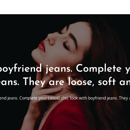
boyfriend jeans. Complete y
eans. They are loose, soft a
iend jeans. Complete your casual chic look with boyfriend jeans. They 