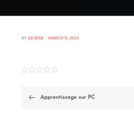
Posted
BY
DEVENE
MARCH 11, 2023
on
Apprentissage sur PC
Post
navigation