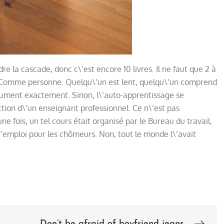
re la cascade, donc c\’est encore 10 livres. Il ne faut que 2 à
. Comme personne. Quelqu\’un est lent, quelqu\’un comprend
lument exactement. Sinon, l\’auto-apprentissage se
ction d\’un enseignant professionnel. Ce n\’est pas
une fois, un tel cours était organisé par le Bureau du travail,
l\’emploi pour les chômeurs. Non, tout le monde l\’avait
Don’t be afraid of boyfriend jeans.