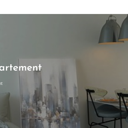
partement
nt