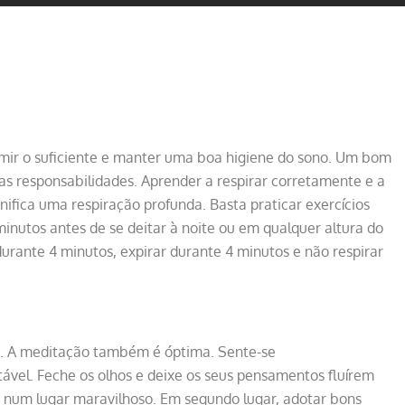
dormir o suficiente e manter uma boa higiene do sono. Um bom
as responsabilidades. Aprender a respirar corretamente e a
fica uma respiração profunda. Basta praticar exercícios
inutos antes de se deitar à noite ou em qualquer altura do
 durante 4 minutos, expirar durante 4 minutos e não respirar
os. A meditação também é óptima. Sente-se
tável. Feche os olhos e deixe os seus pensamentos fluírem
 num lugar maravilhoso. Em segundo lugar, adotar bons