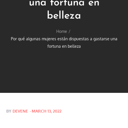
una fortuna en
belleza
Home
Por qué algunas mujeres están dispuestas a gastarse una
fortuna en belleza
Posted
BY
DEVENE
MARCH 13, 2022
on