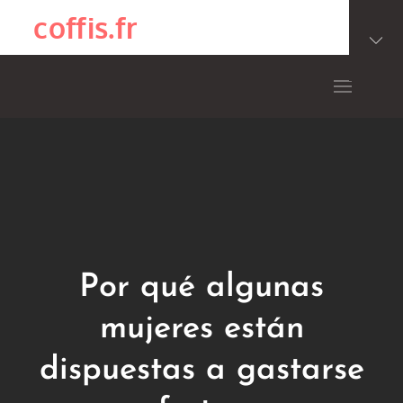
Skip
coffis.fr
to
content
Por qué algunas
mujeres están
dispuestas a gastarse