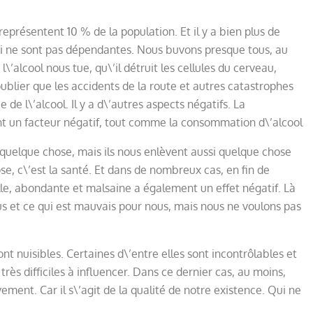
 représentent 10 % de la population. Et il y a bien plus de
i ne sont pas dépendantes. Nous buvons presque tous, au
alcool nous tue, qu\’il détruit les cellules du cerveau,
s oublier que les accidents de la route et autres catastrophes
 de l\’alcool. Il y a d\’autres aspects négatifs. La
t un facteur négatif, tout comme la consommation d\’alcool
 quelque chose, mais ils nous enlèvent aussi quelque chose
se, c\’est la santé. Et dans de nombreux cas, en fin de
lle, abondante et malsaine a également un effet négatif. Là
s et ce qui est mauvais pour nous, mais nous ne voulons pas
ont nuisibles. Certaines d\’entre elles sont incontrôlables et
rès difficiles à influencer. Dans ce dernier cas, au moins,
ement. Car il s\’agit de la qualité de notre existence. Qui ne