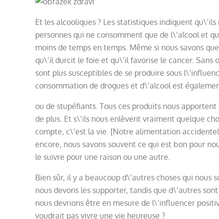
Et les alcooliques ? Les statistiques indiquent qu\’ils
personnes qui ne consomment que de l\’alcool et qu
moins de temps en temps. Même si nous savons que l\’
qu\’il durcit le foie et qu\’il favorise le cancer. San
sont plus susceptibles de se produire sous l\’influence
consommation de drogues et d\’alcool est égalemen
ou de stupéfiants. Tous ces produits nous apportent
de plus. Et s\’ils nous enlèvent vraiment quelque cho
compte, c\’est la vie. [Notre alimentation accidente
encore, nous savons souvent ce qui est bon pour nou
le suivre pour une raison ou une autre.
Bien sûr, il y a beaucoup d\’autres choses qui nous s
nous devons les supporter, tandis que d\’autres sont t
nous devrions être en mesure de l\’influencer positiv
voudrait pas vivre une vie heureuse ?