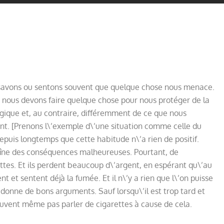
, savons ou sentons souvent que quelque chose nous menace.
, nous devons faire quelque chose pour nous protéger de la
gique et, au contraire, différemment de ce que nous
sent. [Prenons l\’exemple d\’une situation comme celle du
puis longtemps que cette habitude n\’a rien de positif.
aîne des conséquences malheureuses. Pourtant, de
es. Et ils perdent beaucoup d\’argent, en espérant qu\’au
t et sentent déjà la fumée. Et il n\’y a rien que l\’on puisse
 donne de bons arguments. Sauf lorsqu\’il est trop tard et
peuvent même pas parler de cigarettes à cause de cela.