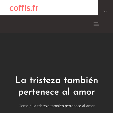
Skip
coffis.fr
to
content
La tristeza también
pertenece al amor
Home
La tristeza también pertenece al amor