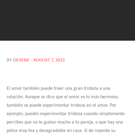
Posted
BY
DEVENE
AUGUST 7, 2023
on
El amor también puede traer una gran tristeza a una
relación. Aunque se dice que el amor es lo más hermoso,
también se puede experimentar tristeza en el amor. Por
ejemplo, puedes experimentar tristeza cuando simplemente
percibes que no le gustas mucho a tu pareja, o que hay una
pelea muy fea y desagradable en casa. Si de repente su