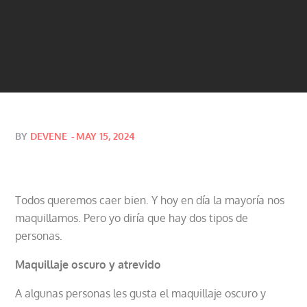
Posted
BY
DEVENE
MAY 15, 2024
on
Todos queremos caer bien. Y hoy en día la mayoría nos
maquillamos. Pero yo diría que hay dos tipos de
personas.
Maquillaje oscuro y atrevido
A algunas personas les gusta el maquillaje oscuro y