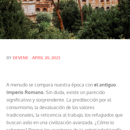
Posted
BY
DEVENE
APRIL 20, 2023
on
A menudo se compara nuestra época con
el antiguo
Imperio Romano.
Sin duda, existe un parecido
significativo y sorprendente. La predilección por el
consumismo, la devaluación de los valores
tradicionales, la reticencia al trabajo, los refugiados que
buscan asilo en una civilización avanzada. ¿Cómo lo
sabemos? Porque los escritores de la antigüedad tardía