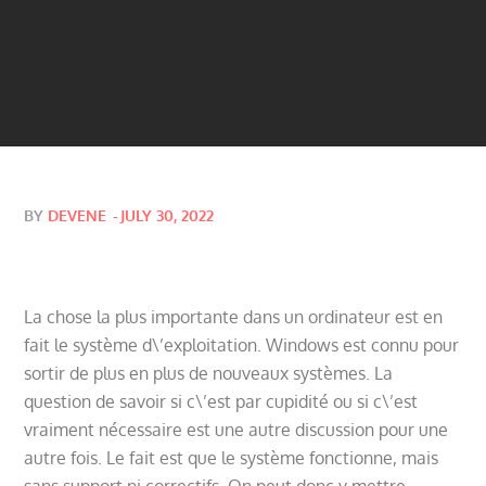
Posted
BY
DEVENE
JULY 30, 2022
on
La chose la plus importante dans un ordinateur est en
fait le système d\’exploitation. Windows est connu pour
sortir de plus en plus de nouveaux systèmes. La
question de savoir si c\’est par cupidité ou si c\’est
vraiment nécessaire est une autre discussion pour une
autre fois. Le fait est que le système fonctionne, mais
sans support ni correctifs. On peut donc y mettre