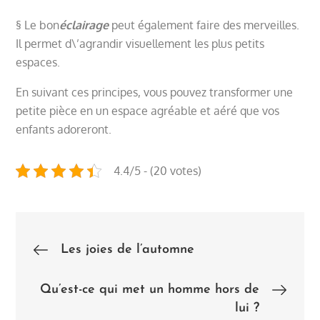
§
Le
bon
éclairage
peut également faire des merveilles.
Il permet d\’agrandir visuellement les plus petits
espaces.
En suivant ces principes, vous pouvez transformer une
petite pièce en un espace agréable et aéré que vos
enfants adoreront.
4.4/5 - (20 votes)
Post
Les joies de l’automne
navigation
Qu’est-ce qui met un homme hors de
lui ?